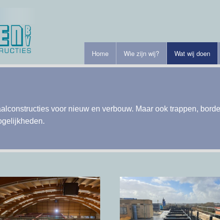
Home
Wie zijn wij?
Wat wij doen
aalconstructies voor nieuw en verbouw. Maar ook trappen, bor
ogelijkheden.