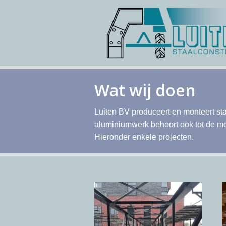
Wat wij doen
Luiten BV produceert en monteert st
aluminiumwerk behoort ook tot de m
Hieronder enkele projecten.